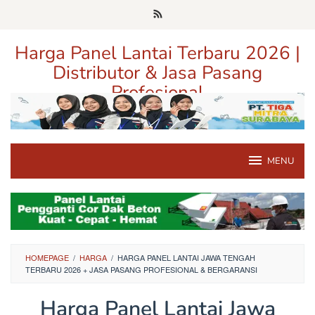
Loncat
ke
konten
Harga Panel Lantai Terbaru 2026 |
Distributor & Jasa Pasang
Profesional
Pusat Informasi Harga, Distributor, dan Jasa Pasang Panel Lantai
Terpercaya di Jawa Timur
MENU
HOMEPAGE
/
HARGA
/
HARGA PANEL LANTAI JAWA TENGAH
TERBARU 2026 + JASA PASANG PROFESIONAL & BERGARANSI
Harga Panel Lantai Jawa