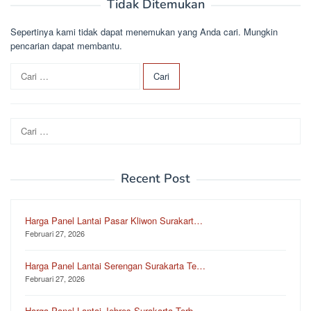
Tidak Ditemukan
Sepertinya kami tidak dapat menemukan yang Anda cari. Mungkin
pencarian dapat membantu.
C
a
r
i
Cari
u
untuk:
n
t
u
Recent Post
k
:
Harga Panel Lantai Pasar Kliwon Surakart…
Februari 27, 2026
Harga Panel Lantai Serengan Surakarta Te…
Februari 27, 2026
Harga Panel Lantai Jebres Surakarta Terb…