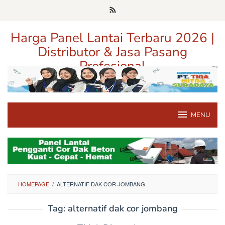
Loncat
ke
konten
Harga Panel Lantai Terbaru 2026 |
Distributor & Jasa Pasang
Profesional
Pusat Informasi Harga, Distributor, dan Jasa Pasang Panel Lantai
Terpercaya di Jawa Timur
MENU
HOMEPAGE
/
ALTERNATIF DAK COR JOMBANG
Tag:
alternatif dak cor jombang