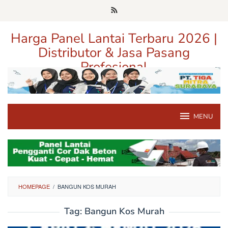
Loncat
ke
konten
Harga Panel Lantai Terbaru 2026 |
Distributor & Jasa Pasang
Profesional
Pusat Informasi Harga, Distributor, dan Jasa Pasang Panel Lantai
Terpercaya di Jawa Timur
MENU
HOMEPAGE
/
BANGUN KOS MURAH
Tag:
Bangun Kos Murah