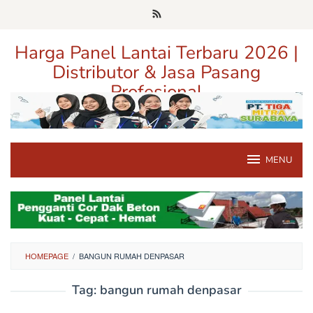
Loncat
ke
konten
Harga Panel Lantai Terbaru 2026 |
Distributor & Jasa Pasang
Profesional
Pusat Informasi Harga, Distributor, dan Jasa Pasang Panel Lantai
Terpercaya di Jawa Timur
MENU
HOMEPAGE
/
BANGUN RUMAH DENPASAR
Tag:
bangun rumah denpasar