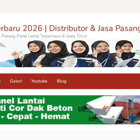
rbaru 2026 | Distributor & Jasa Pasan
sa Pasang Panel Lantai Terpercaya di Jawa Timur
o
Galeri
Youtube
Blog