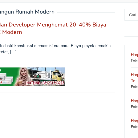
angun Rumah Modern
Cari
untuk:
 dan Developer Menghemat 20–40% Biaya
C Modern
Industri konstruksi memasuki era baru. Biaya proyek semakin
ketat, […]
Har
Febr
Har
Te
Febr
Har
Febr
Har
Febr