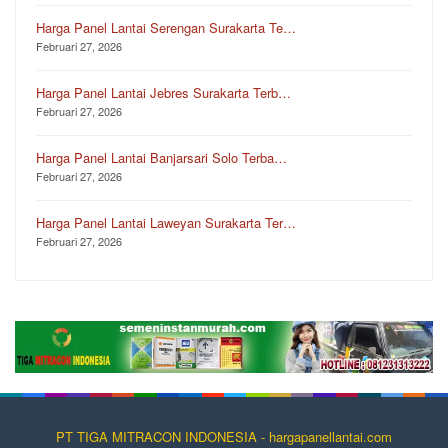
Harga Panel Lantai Serengan Surakarta Te…
Februari 27, 2026
Harga Panel Lantai Jebres Surakarta Terb…
Februari 27, 2026
Harga Panel Lantai Banjarsari Solo Terba…
Februari 27, 2026
Harga Panel Lantai Laweyan Surakarta Ter…
Februari 27, 2026
PT TIGA MITRACON INDONESIA - hargapanellantai.com