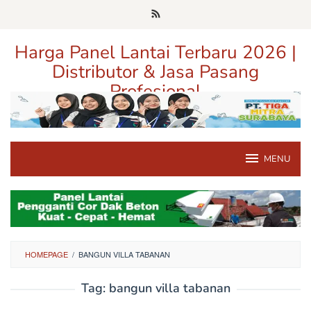
Loncat
ke
konten
Harga Panel Lantai Terbaru 2026 |
Distributor & Jasa Pasang
Profesional
Pusat Informasi Harga, Distributor, dan Jasa Pasang Panel Lantai
Terpercaya di Jawa Timur
MENU
HOMEPAGE
/
BANGUN VILLA TABANAN
Tag:
bangun villa tabanan