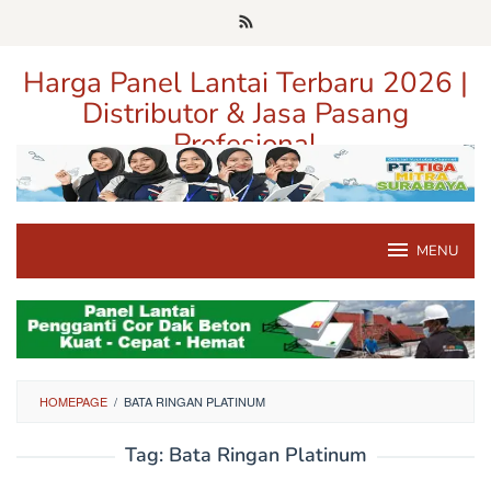
Loncat
ke
konten
Harga Panel Lantai Terbaru 2026 |
Distributor & Jasa Pasang
Profesional
Pusat Informasi Harga, Distributor, dan Jasa Pasang Panel Lantai
Terpercaya di Jawa Timur
MENU
HOMEPAGE
/
BATA RINGAN PLATINUM
Tag:
Bata Ringan Platinum