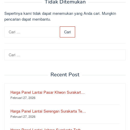
Tidak Ditemukan
Sepertinya kami tidak dapat menemukan yang Anda cari. Mungkin
pencarian dapat membantu.
C
a
r
i
Cari
u
untuk:
n
t
u
Recent Post
k
:
Harga Panel Lantai Pasar Kliwon Surakart…
Februari 27, 2026
Harga Panel Lantai Serengan Surakarta Te…
Februari 27, 2026
Harga Panel Lantai Jebres Surakarta Terb…