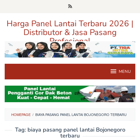
Loncat
ke
konten
Harga Panel Lantai Terbaru 2026 |
Distributor & Jasa Pasang
Profesional
Pusat Informasi Harga, Distributor, dan Jasa Pasang Panel Lantai
Terpercaya di Jawa Timur
MENU
HOMEPAGE
/
BIAYA PASANG PANEL LANTAI BOJONEGORO TERBARU
Tag:
biaya pasang panel lantai Bojonegoro
terbaru