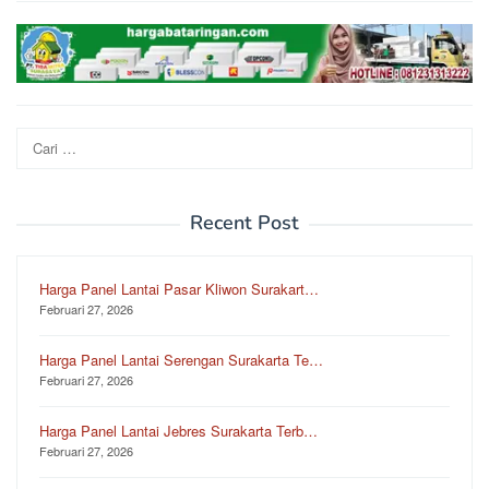
Cari
untuk:
Recent Post
Harga Panel Lantai Pasar Kliwon Surakart…
Februari 27, 2026
Harga Panel Lantai Serengan Surakarta Te…
Februari 27, 2026
Harga Panel Lantai Jebres Surakarta Terb…
Februari 27, 2026