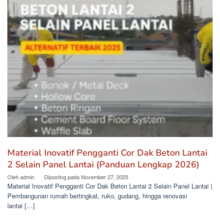
Material Inovatif Pengganti Cor Dak Beton Lantai
2 Selain Panel Lantai (Panduan Lengkap 2026)
Oleh
admin
Diposting pada
November 27, 2025
Material Inovatif Pengganti Cor Dak Beton Lantai 2 Selain Panel Lantai |
Pembangunan rumah bertingkat, ruko, gudang, hingga renovasi
lantai […]