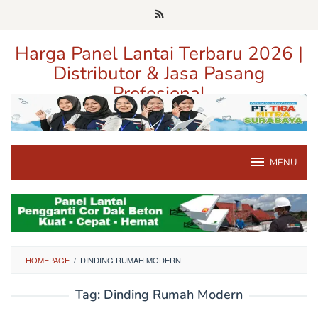
Loncat
ke
konten
Harga Panel Lantai Terbaru 2026 |
Distributor & Jasa Pasang
Profesional
Pusat Informasi Harga, Distributor, dan Jasa Pasang Panel Lantai
Terpercaya di Jawa Timur
MENU
HOMEPAGE
/
DINDING RUMAH MODERN
Tag:
Dinding Rumah Modern