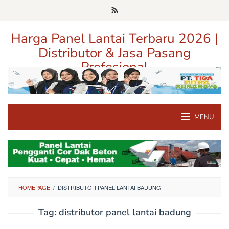
Loncat
ke
konten
Harga Panel Lantai Terbaru 2026 |
Distributor & Jasa Pasang
Profesional
Pusat Informasi Harga, Distributor, dan Jasa Pasang Panel Lantai
Terpercaya di Jawa Timur
MENU
HOMEPAGE
/
DISTRIBUTOR PANEL LANTAI BADUNG
Tag:
distributor panel lantai badung