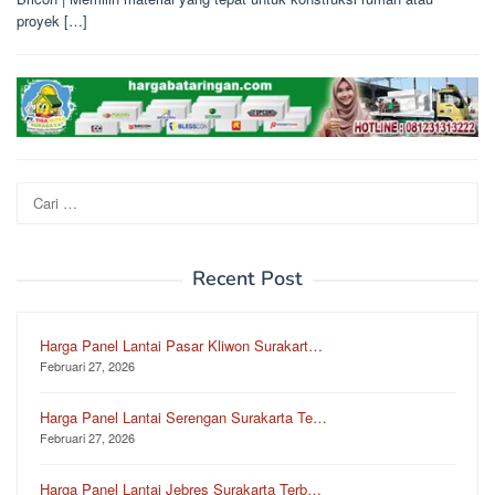
proyek […]
Cari
untuk:
Recent Post
Harga Panel Lantai Pasar Kliwon Surakart…
Februari 27, 2026
Harga Panel Lantai Serengan Surakarta Te…
Februari 27, 2026
Harga Panel Lantai Jebres Surakarta Terb…