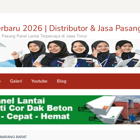
rbaru 2026 | Distributor & Jasa Pasan
sa Pasang Panel Lantai Terpercaya di Jawa Timur
o
Galeri
Youtube
Blog
SEMARANG BARAT