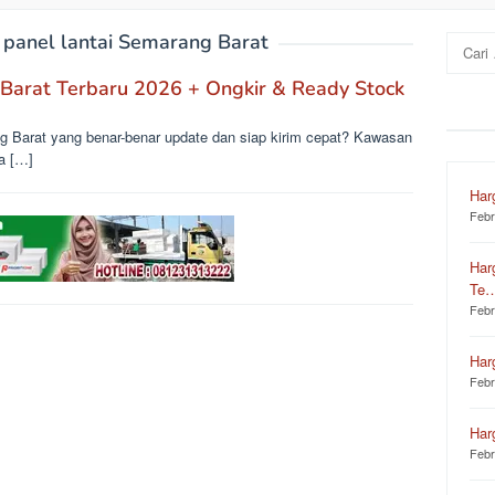
 panel lantai Semarang Barat
Cari
untuk:
Barat Terbaru 2026 + Ongkir & Ready Stock
g Barat yang benar-benar update dan siap kirim cepat? Kawasan
a […]
Har
Febr
Har
Te
Febr
Har
Febr
Har
Febr