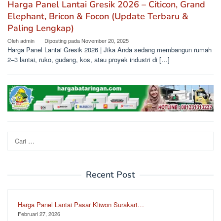
Harga Panel Lantai Gresik 2026 – Citicon, Grand
Elephant, Bricon & Focon (Update Terbaru &
Paling Lengkap)
Oleh
admin
Diposting pada
November 20, 2025
Harga Panel Lantai Gresik 2026 | Jika Anda sedang membangun rumah
2–3 lantai, ruko, gudang, kos, atau proyek industri di […]
Cari
untuk:
Recent Post
Harga Panel Lantai Pasar Kliwon Surakart…
Februari 27, 2026