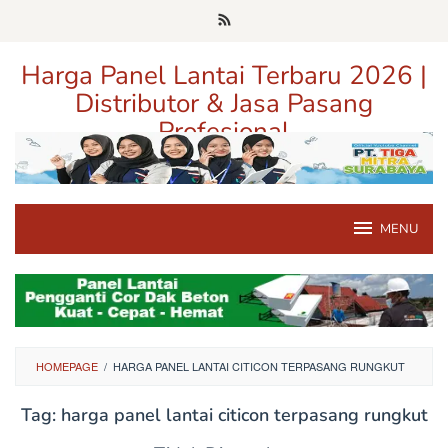
Loncat
ke
konten
Harga Panel Lantai Terbaru 2026 |
Distributor & Jasa Pasang
Profesional
Pusat Informasi Harga, Distributor, dan Jasa Pasang Panel Lantai
Terpercaya di Jawa Timur
MENU
HOMEPAGE
/
HARGA PANEL LANTAI CITICON TERPASANG RUNGKUT
Tag:
harga panel lantai citicon terpasang rungkut