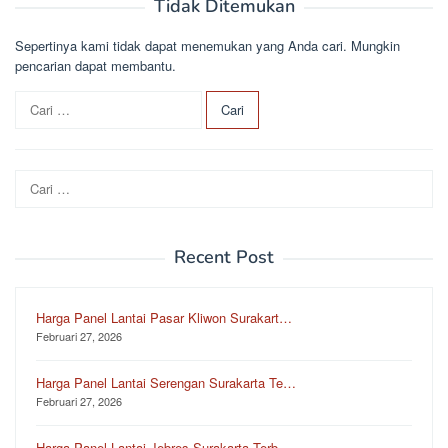
Tidak Ditemukan
Sepertinya kami tidak dapat menemukan yang Anda cari. Mungkin
pencarian dapat membantu.
C
a
r
i
Cari
u
untuk:
n
t
u
Recent Post
k
:
Harga Panel Lantai Pasar Kliwon Surakart…
Februari 27, 2026
Harga Panel Lantai Serengan Surakarta Te…
Februari 27, 2026
Harga Panel Lantai Jebres Surakarta Terb…