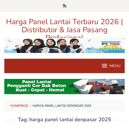
Loncat
ke
konten
Harga Panel Lantai Terbaru 2026 |
Distributor & Jasa Pasang
Profesional
Pusat Informasi Harga, Distributor, dan Jasa Pasang Panel Lantai
Terpercaya di Jawa Timur
MENU
HOMEPAGE
/
HARGA PANEL LANTAI DENPASAR 2025
Tag:
harga panel lantai denpasar 2025