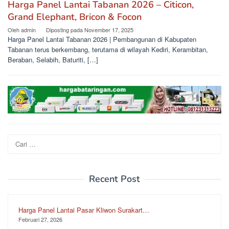
Harga Panel Lantai Tabanan 2026 – Citicon,
Grand Elephant, Bricon & Focon
Oleh
admin
Diposting pada
November 17, 2025
Harga Panel Lantai Tabanan 2026 | Pembangunan di Kabupaten
Tabanan terus berkembang, terutama di wilayah Kediri, Kerambitan,
Beraban, Selabih, Baturiti, […]
Cari
untuk:
Recent Post
Harga Panel Lantai Pasar Kliwon Surakart…
Februari 27, 2026