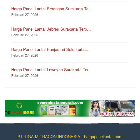
Harga Panel Lantai Serengan Surakarta Te…
Februari 27, 2026
Harga Panel Lantai Jebres Surakarta Terb…
Februari 27, 2026
Harga Panel Lantai Banjarsari Solo Terba…
Februari 27, 2026
Harga Panel Lantai Laweyan Surakarta Ter…
Februari 27, 2026
PT TIGA MITRACON INDONESIA - hargapanellantai.com