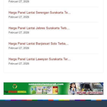
Februari 27, 2026
Harga Panel Lantai Serengan Surakarta Te…
Februari 27, 2026
Harga Panel Lantai Jebres Surakarta Terb…
Februari 27, 2026
Harga Panel Lantai Banjarsari Solo Terba…
Februari 27, 2026
Harga Panel Lantai Laweyan Surakarta Ter…
Februari 27, 2026