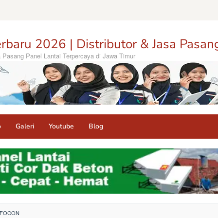
rbaru 2026 | Distributor & Jasa Pasan
sa Pasang Panel Lantai Terpercaya di Jawa Timur
o
Galeri
Youtube
Blog
 FOCON