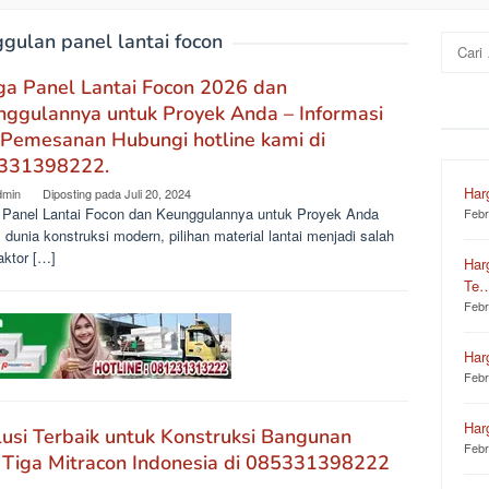
gulan panel lantai focon
Cari
untuk:
ga Panel Lantai Focon 2026 dan
ggulannya untuk Proyek Anda – Informasi
 Pemesanan Hubungi hotline kami di
331398222.
Har
dmin
Diposting pada
Juli 20, 2024
 Panel Lantai Focon dan Keunggulannya untuk Proyek Anda
Febr
dunia konstruksi modern, pilihan material lantai menjadi salah
aktor […]
Har
Te
Febr
Har
Febr
Har
lusi Terbaik untuk Konstruksi Bangunan
Febr
 Tiga Mitracon Indonesia di 085331398222