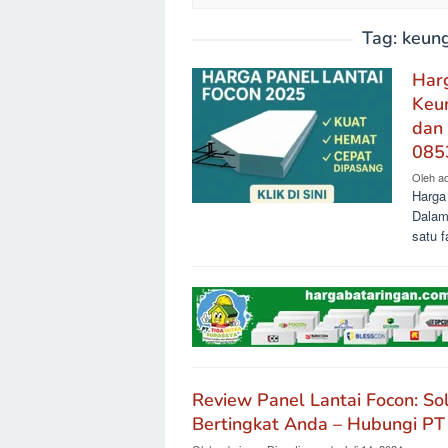
Tag:
keung
Har
Keun
dan
085
Oleh
a
Harga
Dalam 
satu f
Review Panel Lantai Focon: So
Bertingkat Anda – Hubungi PT