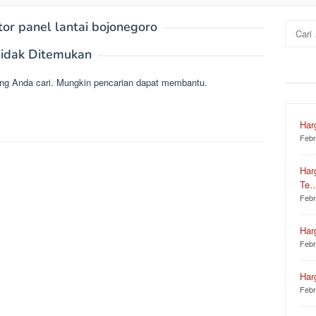
tor panel lantai bojonegoro
Cari
untuk:
idak Ditemukan
ng Anda cari. Mungkin pencarian dapat membantu.
Har
Febr
Har
Te
Febr
Har
Febr
Har
Febr