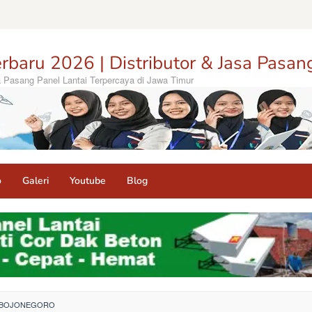
rbaru 2026 | Distributor & Jasa Pasan
sa Pasang Panel Lantai Terpercaya di Jawa Timur
o
Galeri
Youtube
Blog
I BOJONEGORO