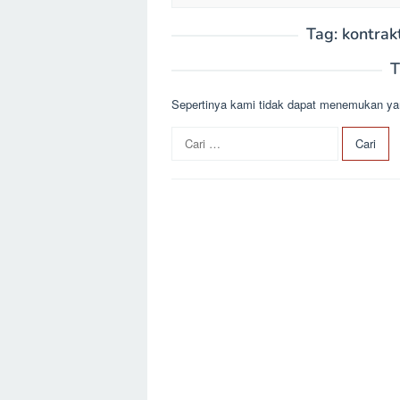
Tag:
kontrak
T
Sepertinya kami tidak dapat menemukan ya
C
a
r
i
u
n
t
u
k
: