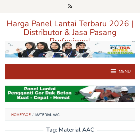
Loncat
ke
konten
Harga Panel Lantai Terbaru 2026 |
Distributor & Jasa Pasang
Profesional
Pusat Informasi Harga, Distributor, dan Jasa Pasang Panel Lantai
Terpercaya di Jawa Timur
MENU
HOMEPAGE
/
MATERIAL AAC
Tag:
Material AAC