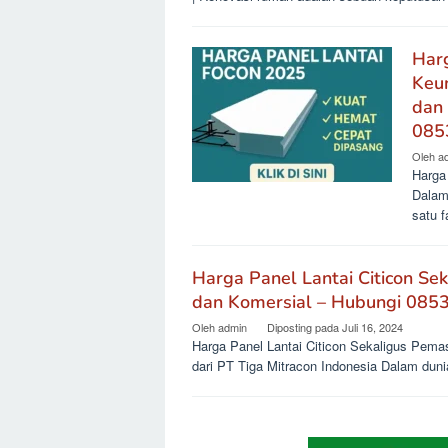
Har
Keun
dan
085
Oleh
a
Harga
Dalam 
satu f
Harga Panel Lantai Citicon S
dan Komersial – Hubungi 08
Oleh
admin
Diposting pada
Juli 16, 2024
Harga Panel Lantai Citicon Sekaligus Pem
dari PT Tiga Mitracon Indonesia Dalam duni