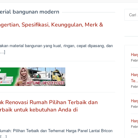
erial bangunan modern
Cari
untuk:
gertian, Spesifikasi, Keunggulan, Merk &
akan material bangunan yang kuat, ringan, cepat dipasang, dan
[…]
Har
Febr
Har
Te
Febr
Har
uk Renovasi Rumah Pilihan Terbaik dan
Febr
rbaik untuk kebutuhan Anda di
Har
Febr
umah: Pilihan Terbaik dan Terhemat Harga Panel Lantai Bricon
 […]