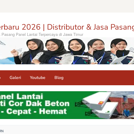
rbaru 2026 | Distributor & Jasa Pasan
sa Pasang Panel Lantai Terpercaya di Jawa Timur
o
Galeri
Youtube
Blog
RN