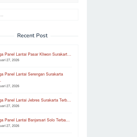
Recent Post
ga Panel Lantai Pasar Kliwon Surakart…
uari 27, 2026
ga Panel Lantai Serengan Surakarta
…
uari 27, 2026
ga Panel Lantai Jebres Surakarta Terb…
uari 27, 2026
ga Panel Lantai Banjarsari Solo Terba…
uari 27, 2026