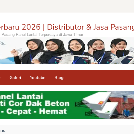
rbaru 2026 | Distributor & Jasa Pasan
sa Pasang Panel Lantai Terpercaya di Jawa Timur
o
Galeri
Youtube
Blog
IUN