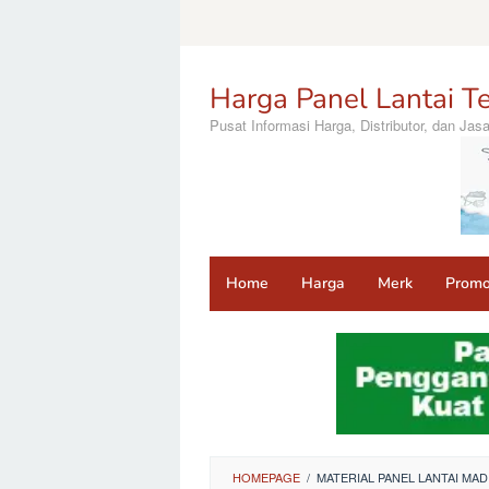
Loncat
ke
konten
Harga Panel Lantai Te
Pusat Informasi Harga, Distributor, dan Ja
Home
Harga
Merk
Prom
HOMEPAGE
/
MATERIAL PANEL LANTAI MAD