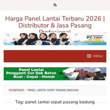
Loncat
ke
konten
Harga Panel Lantai Terbaru 2026 |
Distributor & Jasa Pasang
Profesional
Pusat Informasi Harga, Distributor, dan Jasa Pasang Panel Lantai
Terpercaya di Jawa Timur
MENU
HOMEPAGE
/
PANEL LANTAI CEPAT PASANG BADUNG
Tag:
panel lantai cepat pasang badung