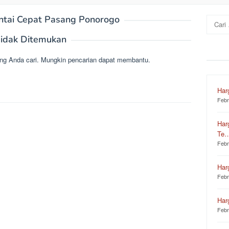
ntai Cepat Pasang Ponorogo
Cari
untuk:
idak Ditemukan
ng Anda cari. Mungkin pencarian dapat membantu.
Har
Febr
Har
Te
Febr
Har
Febr
Har
Febr