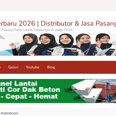
rbaru 2026 | Distributor & Jasa Pasan
sa Pasang Panel Lantai Terpercaya di Jawa Timur
o
Galeri
Youtube
Blog
NG PONOROGO