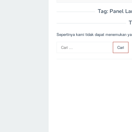
Tag:
Panel La
T
Sepertinya kami tidak dapat menemukan ya
C
a
r
i
u
n
t
u
k
: