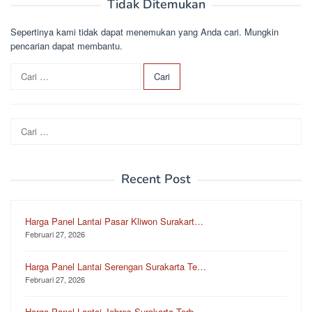
Tidak Ditemukan
Sepertinya kami tidak dapat menemukan yang Anda cari. Mungkin
pencarian dapat membantu.
C
a
r
i
Cari
u
untuk:
n
t
u
Recent Post
k
:
Harga Panel Lantai Pasar Kliwon Surakart…
Februari 27, 2026
Harga Panel Lantai Serengan Surakarta Te…
Februari 27, 2026
Harga Panel Lantai Jebres Surakarta Terb…