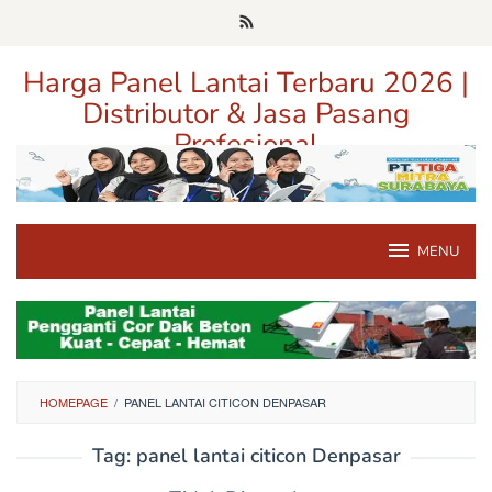
Loncat
ke
konten
Harga Panel Lantai Terbaru 2026 |
Distributor & Jasa Pasang
Profesional
Pusat Informasi Harga, Distributor, dan Jasa Pasang Panel Lantai
Terpercaya di Jawa Timur
MENU
HOMEPAGE
/
PANEL LANTAI CITICON DENPASAR
Tag:
panel lantai citicon Denpasar