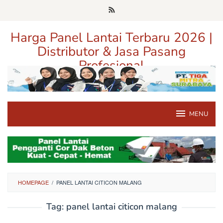
Loncat
ke
konten
Harga Panel Lantai Terbaru 2026 |
Distributor & Jasa Pasang
Profesional
Pusat Informasi Harga, Distributor, dan Jasa Pasang Panel Lantai
Terpercaya di Jawa Timur
MENU
HOMEPAGE
/
PANEL LANTAI CITICON MALANG
Tag:
panel lantai citicon malang