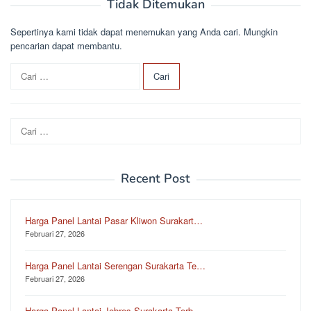
Tidak Ditemukan
Sepertinya kami tidak dapat menemukan yang Anda cari. Mungkin
pencarian dapat membantu.
C
a
r
i
Cari
u
untuk:
n
t
u
Recent Post
k
:
Harga Panel Lantai Pasar Kliwon Surakart…
Februari 27, 2026
Harga Panel Lantai Serengan Surakarta Te…
Februari 27, 2026
Harga Panel Lantai Jebres Surakarta Terb…