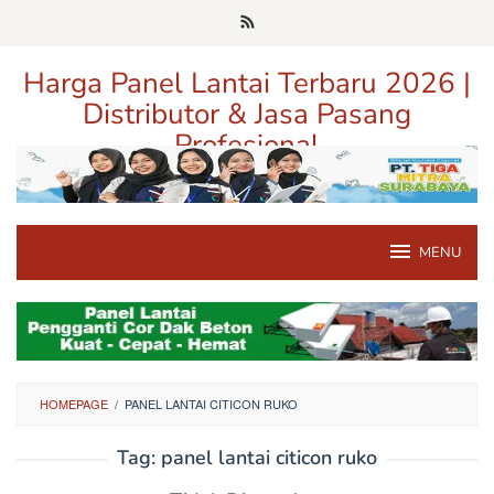
Loncat
ke
konten
Harga Panel Lantai Terbaru 2026 |
Distributor & Jasa Pasang
Profesional
Pusat Informasi Harga, Distributor, dan Jasa Pasang Panel Lantai
Terpercaya di Jawa Timur
MENU
HOMEPAGE
/
PANEL LANTAI CITICON RUKO
Tag:
panel lantai citicon ruko