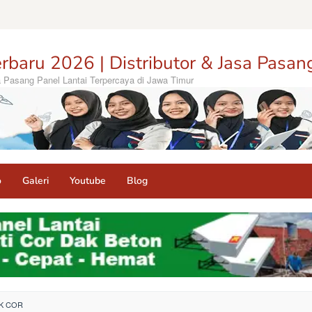
rbaru 2026 | Distributor & Jasa Pasan
sa Pasang Panel Lantai Terpercaya di Jawa Timur
o
Galeri
Youtube
Blog
AK COR