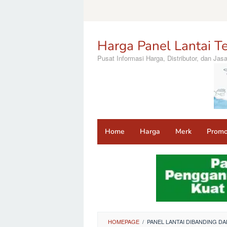
Loncat
ke
konten
Harga Panel Lantai Te
Pusat Informasi Harga, Distributor, dan Ja
Home
Harga
Merk
Prom
HOMEPAGE
/
PANEL LANTAI DIBANDING D