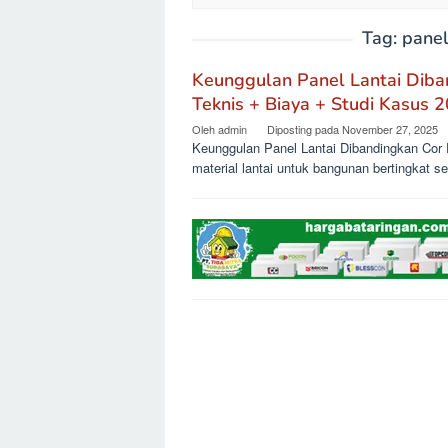
Tag:
panel
Keunggulan Panel Lantai Diban
Teknis + Biaya + Studi Kasus 
Oleh
admin
Diposting pada
November 27, 2025
Keunggulan Panel Lantai Dibandingkan Cor 
material lantai untuk bangunan bertingkat 