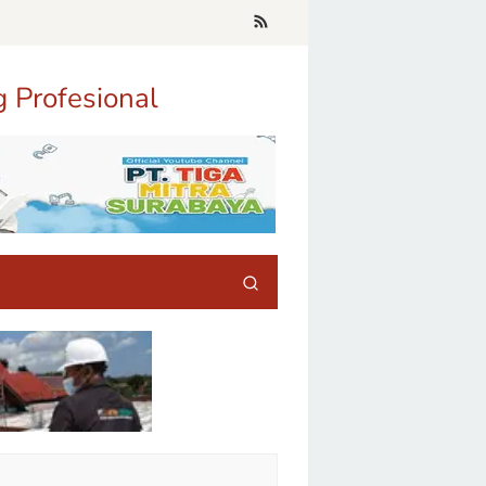
g Profesional