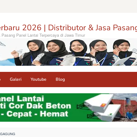
rbaru 2026 | Distributor & Jasa Pasan
sa Pasang Panel Lantai Terpercaya di Jawa Timur
o
Galeri
Youtube
Blog
UNGAGUNG