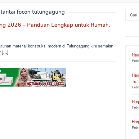
 lantai focon tulungagung
Cari
untuk:
ung 2026 – Panduan Lengkap untuk Rumah,
tuhan material konstruksi modern di Tulungagung kini semakin
r […]
Har
Febr
Har
Te
Febr
Har
Febr
Har
Febr