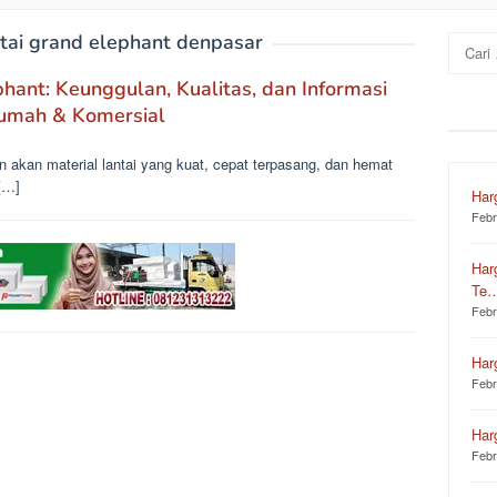
ntai grand elephant denpasar
Cari
untuk:
hant: Keunggulan, Kualitas, dan Informasi
Rumah & Komersial
n akan material lantai yang kuat, cepat terpasang, dan hemat
[…]
Har
Febr
Har
Te
Febr
Har
Febr
Har
Febr