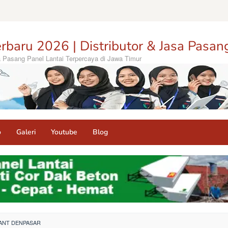
rbaru 2026 | Distributor & Jasa Pasan
sa Pasang Panel Lantai Terpercaya di Jawa Timur
o
Galeri
Youtube
Blog
HANT DENPASAR