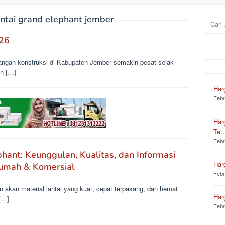
antai grand elephant jember
Cari
untuk:
026
angan konstruksi di Kabupaten Jember semakin pesat sejak
an […]
Har
Febr
Har
Te
Febr
hant: Keunggulan, Kualitas, dan Informasi
Har
Rumah & Komersial
Febr
n akan material lantai yang kuat, cepat terpasang, dan hemat
Har
[…]
Febr