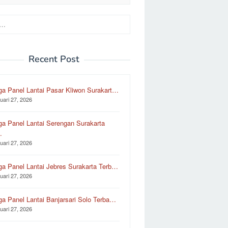
Recent Post
ga Panel Lantai Pasar Kliwon Surakart…
uari 27, 2026
ga Panel Lantai Serengan Surakarta
…
uari 27, 2026
ga Panel Lantai Jebres Surakarta Terb…
uari 27, 2026
ga Panel Lantai Banjarsari Solo Terba…
uari 27, 2026