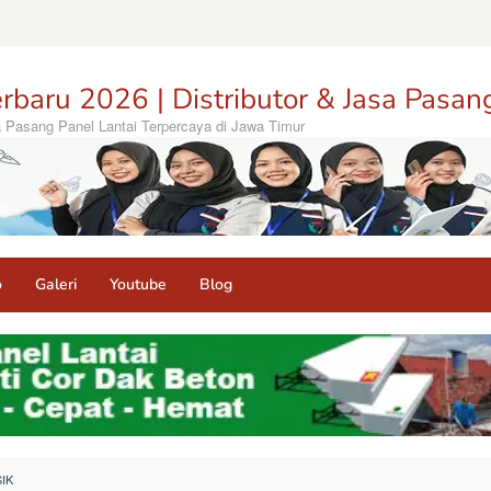
rbaru 2026 | Distributor & Jasa Pasan
sa Pasang Panel Lantai Terpercaya di Jawa Timur
o
Galeri
Youtube
Blog
IK