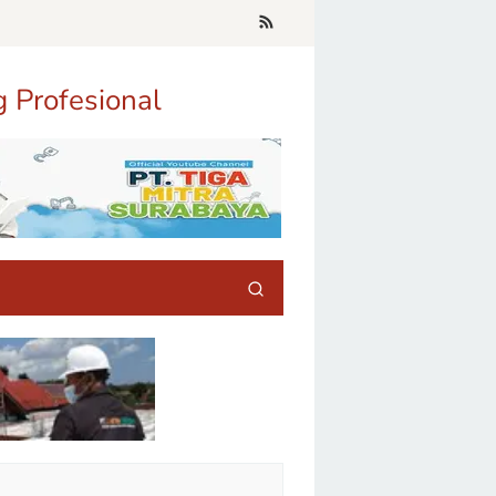
g Profesional