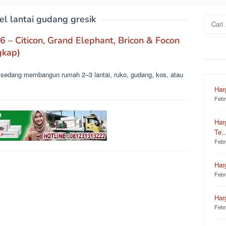
el lantai gudang gresik
Cari
untuk:
 – Citicon, Grand Elephant, Bricon & Focon
gkap)
a sedang membangun rumah 2–3 lantai, ruko, gudang, kos, atau
Har
Febr
Har
Te
Febr
Har
Febr
Har
Febr