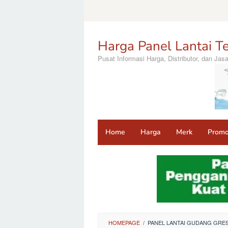
Loncat
ke
konten
Harga Panel Lantai Te
Pusat Informasi Harga, Distributor, dan Ja
Home
Harga
Merk
Prom
HOMEPAGE
/
PANEL LANTAI GUDANG GRES