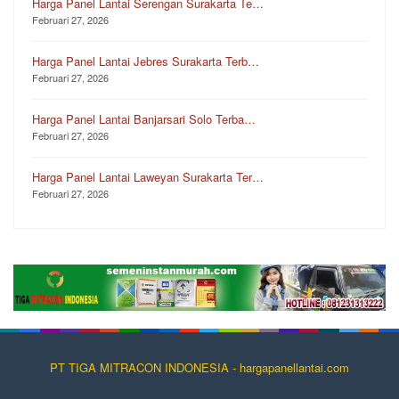
Harga Panel Lantai Serengan Surakarta Te…
Februari 27, 2026
Harga Panel Lantai Jebres Surakarta Terb…
Februari 27, 2026
Harga Panel Lantai Banjarsari Solo Terba…
Februari 27, 2026
Harga Panel Lantai Laweyan Surakarta Ter…
Februari 27, 2026
PT TIGA MITRACON INDONESIA - hargapanellantai.com