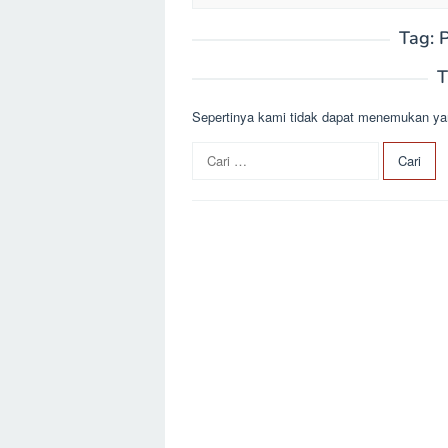
Tag:
P
T
Sepertinya kami tidak dapat menemukan ya
C
a
r
i
u
n
t
u
k
: