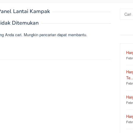
anel Lantai Kampak
Cari
untuk:
idak Ditemukan
ng Anda cari. Mungkin pencarian dapat membantu.
Har
Febr
Har
Te
Febr
Har
Febr
Har
Febr