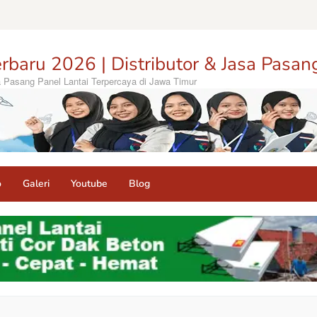
rbaru 2026 | Distributor & Jasa Pasan
sa Pasang Panel Lantai Terpercaya di Jawa Timur
o
Galeri
Youtube
Blog