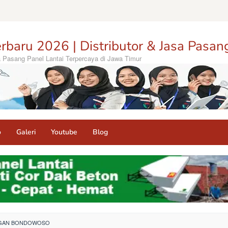
rbaru 2026 | Distributor & Jasa Pasan
sa Pasang Panel Lantai Terpercaya di Jawa Timur
o
Galeri
Youtube
Blog
INGAN BONDOWOSO