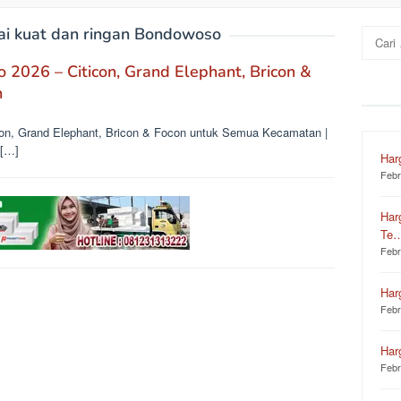
ai kuat dan ringan Bondowoso
Cari
untuk:
2026 – Citicon, Grand Elephant, Bricon &
n
con, Grand Elephant, Bricon & Focon untuk Semua Kecamatan |
 […]
Har
Febr
Har
Te
Febr
Har
Febr
Har
Febr