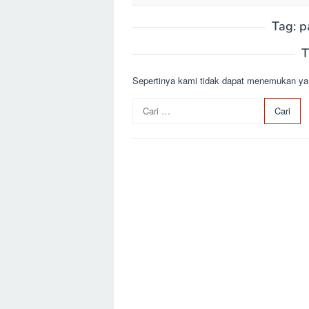
Tag:
p
T
Sepertinya kami tidak dapat menemukan ya
C
a
r
i
u
n
t
u
k
: