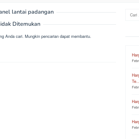
anel lantai padangan
Cari
untuk:
idak Ditemukan
ng Anda cari. Mungkin pencarian dapat membantu.
Har
Febr
Har
Te
Febr
Har
Febr
Har
Febr