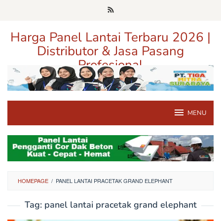
Loncat
ke
konten
Harga Panel Lantai Terbaru 2026 |
Distributor & Jasa Pasang
Profesional
Pusat Informasi Harga, Distributor, dan Jasa Pasang Panel Lantai
Terpercaya di Jawa Timur
MENU
HOMEPAGE
/
PANEL LANTAI PRACETAK GRAND ELEPHANT
Tag:
panel lantai pracetak grand elephant