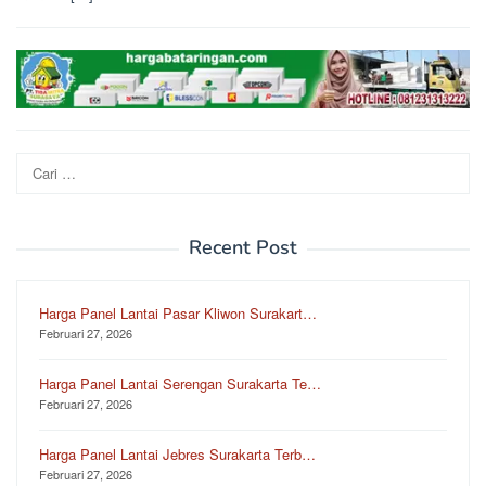
Cari
untuk:
Recent Post
Harga Panel Lantai Pasar Kliwon Surakart…
Februari 27, 2026
Harga Panel Lantai Serengan Surakarta Te…
Februari 27, 2026
Harga Panel Lantai Jebres Surakarta Terb…
Februari 27, 2026