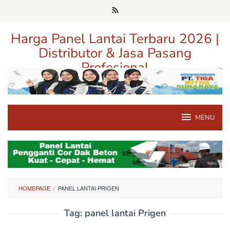
Loncat
ke
konten
Harga Panel Lantai Terbaru 2026 |
Distributor & Jasa Pasang
Profesional
Pusat Informasi Harga, Distributor, dan Jasa Pasang Panel Lantai
Terpercaya di Jawa Timur
MENU
HOMEPAGE
/
PANEL LANTAI PRIGEN
Tag:
panel lantai Prigen