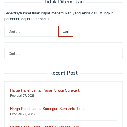
Tidak Ditemukan
Sepertinya kami tidak dapat menemukan yang Anda cari. Mungkin
pencarian dapat membantu.
C
a
r
i
Cari
u
untuk:
n
t
u
Recent Post
k
:
Harga Panel Lantai Pasar Kliwon Surakart…
Februari 27, 2026
Harga Panel Lantai Serengan Surakarta Te…
Februari 27, 2026
Harga Panel Lantai Jebres Surakarta Terb…