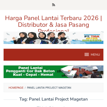
Loncat
ke
konten
Harga Panel Lantai Terbaru 2026 |
Distributor & Jasa Pasang
Profesional
Pusat Informasi Harga, Distributor, dan Jasa Pasang Panel Lantai
Terpercaya di Jawa Timur
MENU
HOMEPAGE
/
PANEL LANTAI PROJECT MAGETAN
Tag:
Panel Lantai Project Magetan