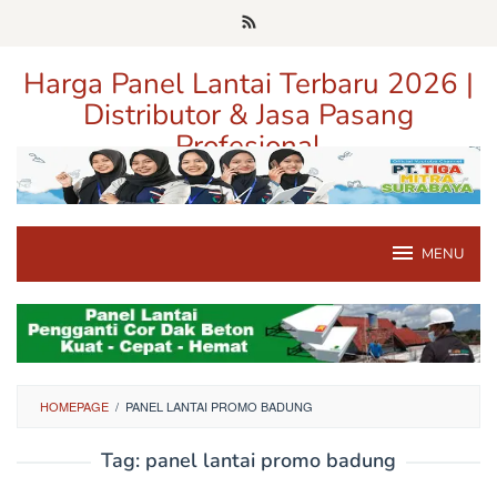
Loncat
ke
konten
Harga Panel Lantai Terbaru 2026 |
Distributor & Jasa Pasang
Profesional
Pusat Informasi Harga, Distributor, dan Jasa Pasang Panel Lantai
Terpercaya di Jawa Timur
MENU
HOMEPAGE
/
PANEL LANTAI PROMO BADUNG
Tag:
panel lantai promo badung