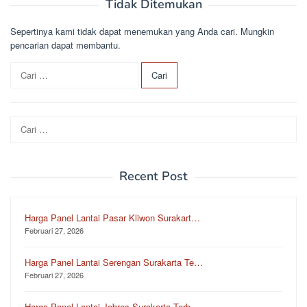
Tidak Ditemukan
Sepertinya kami tidak dapat menemukan yang Anda cari. Mungkin
pencarian dapat membantu.
C
a
r
i
Cari
u
untuk:
n
t
u
Recent Post
k
:
Harga Panel Lantai Pasar Kliwon Surakart…
Februari 27, 2026
Harga Panel Lantai Serengan Surakarta Te…
Februari 27, 2026
Harga Panel Lantai Jebres Surakarta Terb…