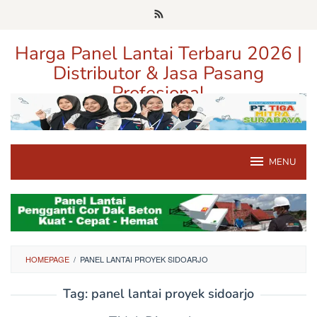
Loncat
ke
konten
Harga Panel Lantai Terbaru 2026 |
Distributor & Jasa Pasang
Profesional
Pusat Informasi Harga, Distributor, dan Jasa Pasang Panel Lantai
Terpercaya di Jawa Timur
MENU
HOMEPAGE
/
PANEL LANTAI PROYEK SIDOARJO
Tag:
panel lantai proyek sidoarjo