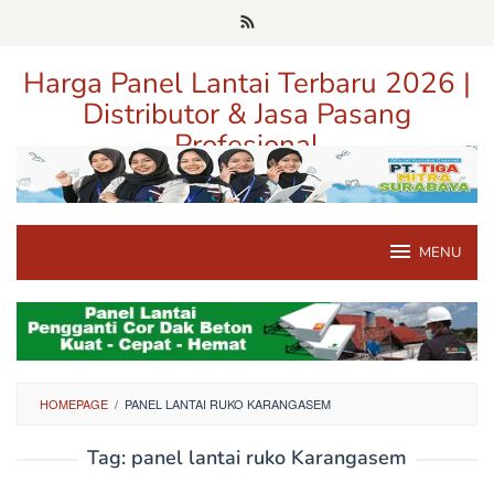
Loncat
ke
konten
Harga Panel Lantai Terbaru 2026 |
Distributor & Jasa Pasang
Profesional
Pusat Informasi Harga, Distributor, dan Jasa Pasang Panel Lantai
Terpercaya di Jawa Timur
MENU
HOMEPAGE
/
PANEL LANTAI RUKO KARANGASEM
Tag:
panel lantai ruko Karangasem