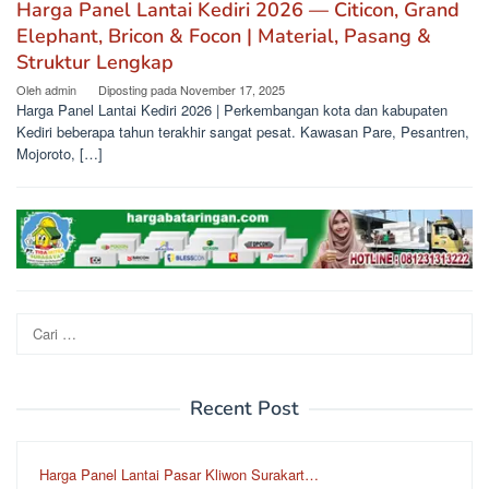
Harga Panel Lantai Kediri 2026 — Citicon, Grand
Elephant, Bricon & Focon | Material, Pasang &
Struktur Lengkap
Oleh
admin
Diposting pada
November 17, 2025
Harga Panel Lantai Kediri 2026 | Perkembangan kota dan kabupaten
Kediri beberapa tahun terakhir sangat pesat. Kawasan Pare, Pesantren,
Mojoroto, […]
Cari
untuk:
Recent Post
Harga Panel Lantai Pasar Kliwon Surakart…