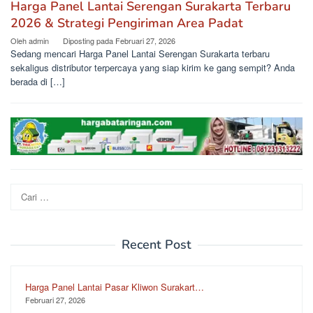
Harga Panel Lantai Serengan Surakarta Terbaru
2026 & Strategi Pengiriman Area Padat
Oleh
admin
Diposting pada
Februari 27, 2026
Sedang mencari Harga Panel Lantai Serengan Surakarta terbaru
sekaligus distributor terpercaya yang siap kirim ke gang sempit? Anda
berada di […]
Cari
untuk:
Recent Post
Harga Panel Lantai Pasar Kliwon Surakart…
Februari 27, 2026