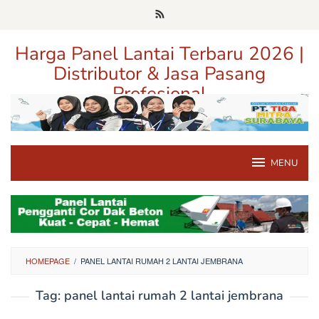
Loncat
ke
konten
Harga Panel Lantai Terbaru 2026 |
Distributor & Jasa Pasang
Profesional
Pusat Informasi Harga, Distributor, dan Jasa Pasang Panel Lantai
Terpercaya di Jawa Timur
MENU
HOMEPAGE
/
PANEL LANTAI RUMAH 2 LANTAI JEMBRANA
Tag:
panel lantai rumah 2 lantai jembrana