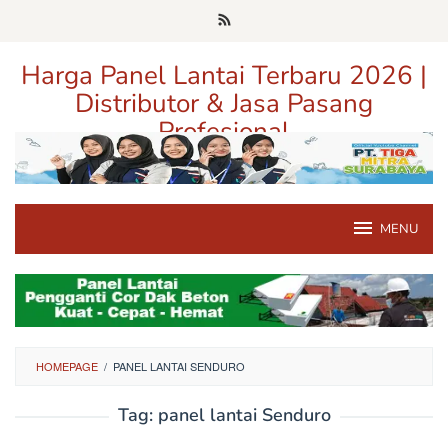
Loncat
ke
konten
Harga Panel Lantai Terbaru 2026 |
Distributor & Jasa Pasang
Profesional
Pusat Informasi Harga, Distributor, dan Jasa Pasang Panel Lantai
Terpercaya di Jawa Timur
MENU
HOMEPAGE
/
PANEL LANTAI SENDURO
Tag:
panel lantai Senduro