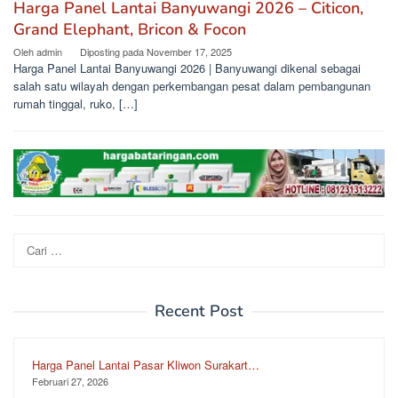
Harga Panel Lantai Banyuwangi 2026 – Citicon,
Grand Elephant, Bricon & Focon
Oleh
admin
Diposting pada
November 17, 2025
Harga Panel Lantai Banyuwangi 2026 | Banyuwangi dikenal sebagai
salah satu wilayah dengan perkembangan pesat dalam pembangunan
rumah tinggal, ruko, […]
Cari
untuk:
Recent Post
Harga Panel Lantai Pasar Kliwon Surakart…
Februari 27, 2026