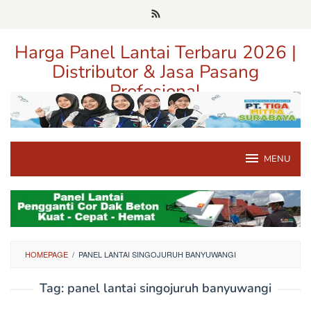
Loncat
ke
konten
Harga Panel Lantai Terbaru 2026 |
Distributor & Jasa Pasang
Profesional
Pusat Informasi Harga, Distributor, dan Jasa Pasang Panel Lantai
Terpercaya di Jawa Timur
MENU
HOMEPAGE
/
PANEL LANTAI SINGOJURUH BANYUWANGI
Tag:
panel lantai singojuruh banyuwangi