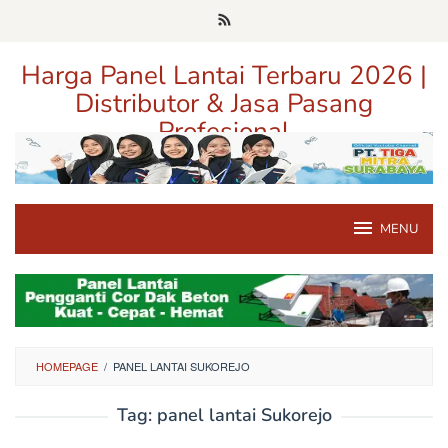
Loncat
ke
konten
Harga Panel Lantai Terbaru 2026 |
Distributor & Jasa Pasang
Profesional
Pusat Informasi Harga, Distributor, dan Jasa Pasang Panel Lantai
Terpercaya di Jawa Timur
MENU
HOMEPAGE
/
PANEL LANTAI SUKOREJO
Tag:
panel lantai Sukorejo